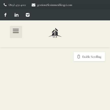
(819) 452-4012
gestion@lesimmeublesgci.com
Enable Scrolling