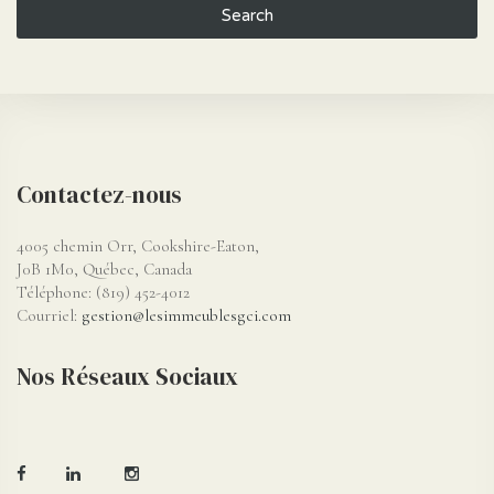
Search
Contactez-nous
4005 chemin Orr, Cookshire-Eaton,
J0B 1M0, Québec, Canada
Téléphone: (819) 452-4012
Courriel:
gestion@lesimmeublesgci.com
Nos Réseaux Sociaux