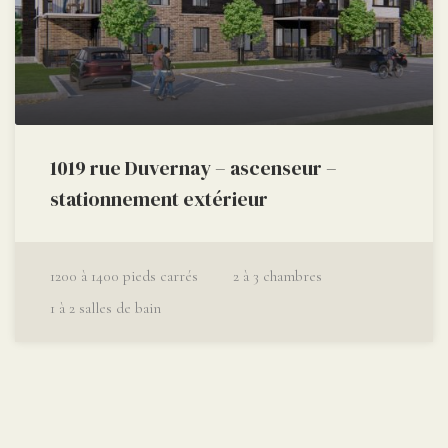
1019 rue Duvernay – ascenseur –
stationnement extérieur
1200 à 1400
pieds carrés
2 à 3
chambres
1 à 2
salles de bain