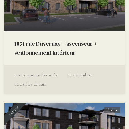
1071 rue Duvernay – ascenseur +
stationnement intérieur
1200 à 1400
pieds carrés
2 à 3
chambres
1 à 2
salles de bain
Featured
À louer