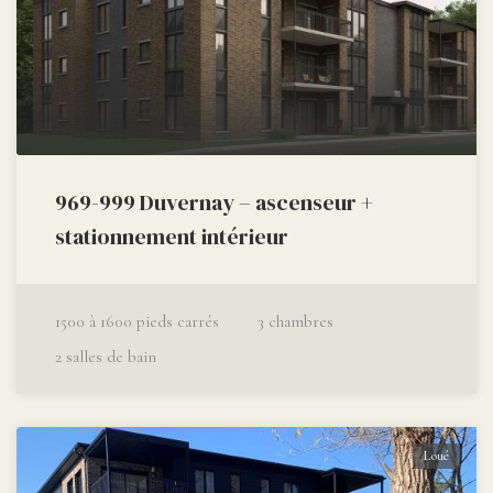
969-999 Duvernay – ascenseur +
stationnement intérieur
1500 à 1600
pieds carrés
3
chambres
2
salles de bain
Loué