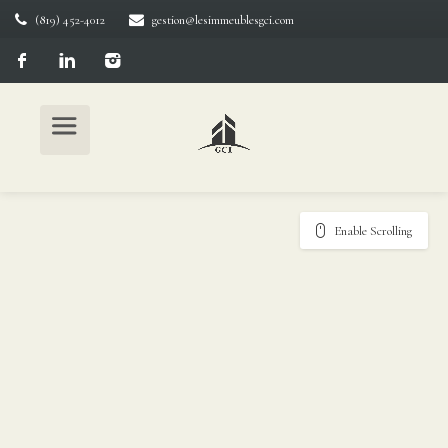
(819) 452-4012
gestion@lesimmeublesgci.com
Enable Scrolling