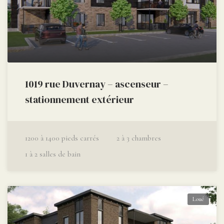
1019 rue Duvernay – ascenseur –
stationnement extérieur
1200 à 1400
pieds carrés
2 à 3
chambres
1 à 2
salles de bain
Loué