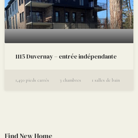
1115 Duvernay – entrée indépendante
1,450
pieds carrés
3
chambres
1
salles de bain
Find New Home