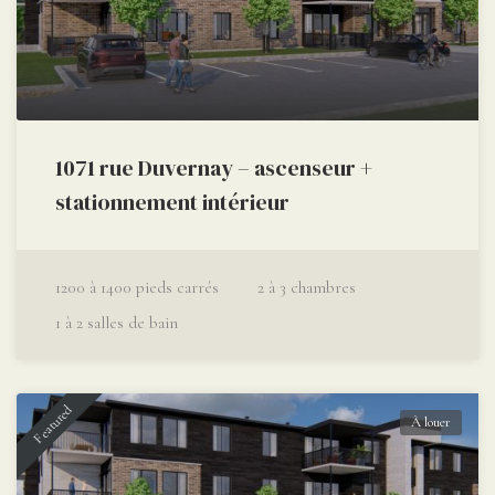
1071 rue Duvernay – ascenseur +
stationnement intérieur
1200 à 1400
pieds carrés
2 à 3
chambres
1 à 2
salles de bain
Featured
À louer