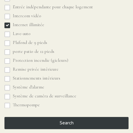
Entrée indépendante pour chaque logement
Intercom vidéo
Internet illimitée
Lave-auto
Plafond de 9 pieds
porte patio de 12 pieds
Protection incendie (gicleurs)
Remise privée intérieure
Stationnements intérieurs
Système d'alarme
Système de caméra de surveillance
Thermopompe
Search