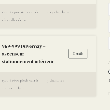
1200 à 1400
pieds carrés
2 à 3
chambres
1 à 2
salles de bain
969-999 Duvernay –
ascenseur +
Details
stationnement intérieur
1500 à 1600
pieds carrés
3
chambres
2
salles de bain
P