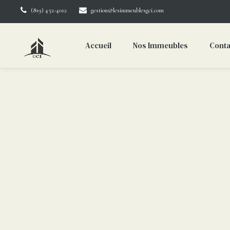
(819) 452-4012
gestion@lesimmeublesgci.com
Accueil
Nos Immeubles
Conta