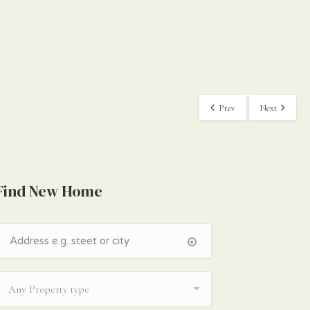
Prev
Next
Find New Home
Any Property type